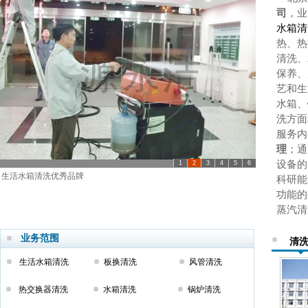
司
，业
水箱清
热、热
清洗、
保养、
艺和生
水箱、
洗方面
服务内
理
；通
设备的
1
2
3
4
5
6
生活水箱清洗优秀品牌
科研能
功能的
蒸汽清
业务范围
清
生活水箱清洗
板换清洗
风管清洗
热交换器清洗
水箱清洗
锅炉清洗